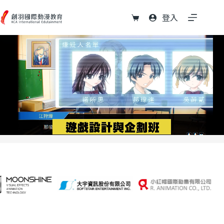
跳
至
登入
購
主
物
要
車
內
容