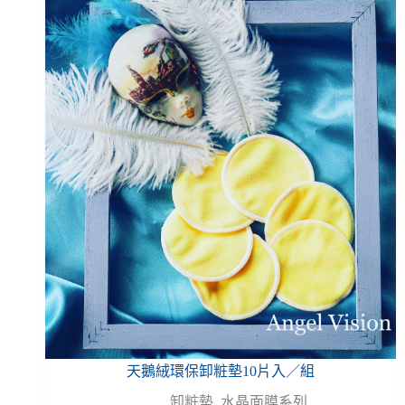
天鵝絨環保卸粧墊10片入／組
卸粧墊
,
水晶面膜系列