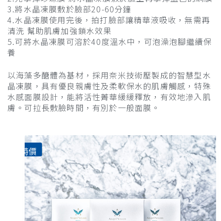
3.將水晶凍膜敷於臉部20-60分鐘
4.水晶凍膜使用完後，拍打臉部讓精華液吸收，無需再
清洗 幫助肌膚加強鎖水效果
5.可將水晶凍膜可溶於40度溫水中，可泡澡泡腳繼續保
養
以海藻多醣體為基材，採用奈米技術壓製成的智慧型水
晶凍膜，具有優良親膚性及柔軟保水的肌膚觸感，特殊
水感面膜設計，能將活性菁華緩緩釋放，有效地滲入肌
膚。
可拉長敷臉時間，有別於一般面膜。
特價