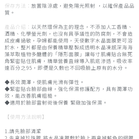
保存方法：
放置陰涼處，避免陽光照射 ，以確保產品品
質。
產品介紹：
以天然環保為主的理念，不添加人工香精、
酒精、化學螢光劑，也沒有具爭議性的防腐劑，不會造
成皮膚過敏，孕婦都能使用，天使數字水晶面膜更可溶
於水，整片都是由保養精華壓製成透明水晶凍感深海海
藻萃取植物多醣體的「隱形面膜」讓每寸肌膚貼合無死
角緊密貼住肌膚，精華營養直線導入肌底滲透，吸收率
達百分之95，即便是久敷也不回吸臉上原有的水分。
◆長效潤澤，使肌膚光滑有彈性。
◆緊密貼合臉部曲線，強化保濕修護配方，具有潤澤功
效，能改善肌膚粗糙。
◆適用於臉部雷射術後保養 緊緻加強保濕。
【使用方法說明】
1.請先臉部清潔
2.先拿掉珍珠膜 將水晶凍膜敷於臉上再拿掉藍色的網膜