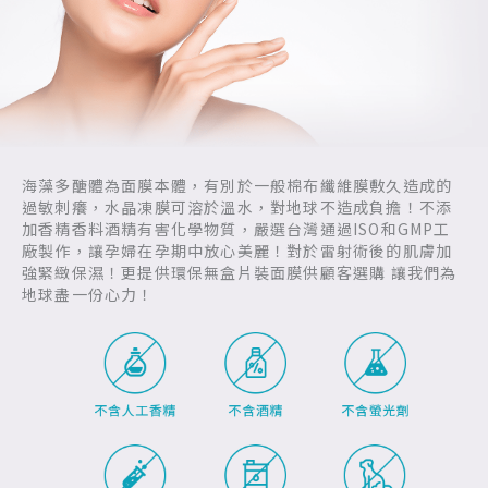
海藻多醣體為面膜本體，有別於一般棉布纖維膜敷久造成的
過敏刺癢，水晶凍膜可溶於溫水，對地球不造成負擔！不添
加香精香料酒精有害化學物質，嚴選台灣通過ISO和GMP工
廠製作，讓孕婦在孕期中放心美麗！對於雷射術後的肌膚加
強緊緻保濕！更提供環保無盒片裝面膜供顧客選購 讓我們為
地球盡一份心力！